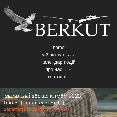
home
мій аккаунт ⌄
календар подій
про нас ⌄
контакти
загальні збори клубу 2023
home
|
uncategorized
|
загальні збори клубу 2023