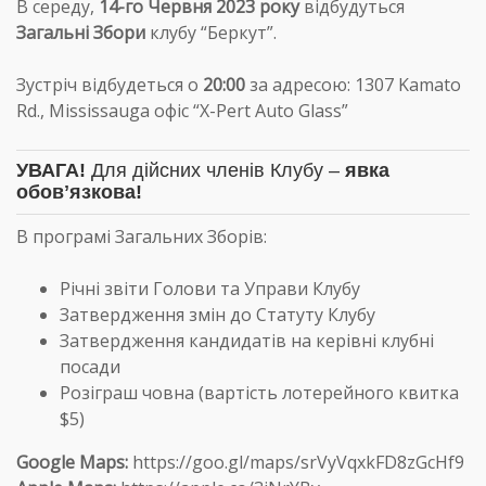
В середу,
14-го Червня 2023 року
відбудуться
Загальні Збори
клубу
“Беркут”
.
Зустріч відбудеться о
20:00
за адресою: 1307 Kamato
Rd., Mississauga офіс “X-Pert Auto Glass”
УВАГА!
Для дійсних членів Клубу –
явка
обовʼязкова!
В програмі Загальних Зборів:
Річні звіти Голови та Управи Клубу
Затвердження змін до
Статуту Клубу
Затвердження кандидатів на керівні клубні
посади
Розіграш човна (вартість лотерейного квитка
$5)
Google Maps:
https://goo.gl/maps/srVyVqxkFD8zGcHf9