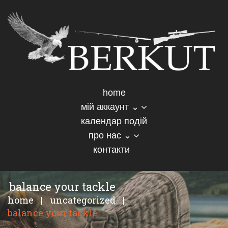
home
мій аккаунт ⌄
календар подій
про нас ⌄
контакти
balance your tackle
home
|
uncategorized
|
balance your tackle