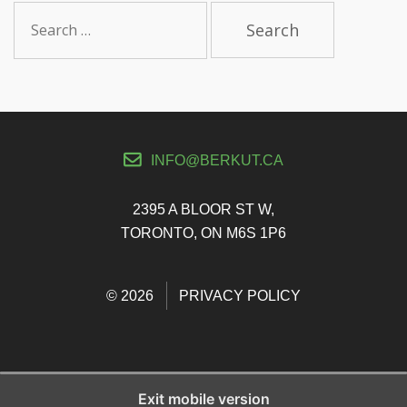
S
e
a
r
c
h
f
INFO@BERKUT.CA
o
r
:
2395 A BLOOR ST W,
TORONTO, ON M6S 1P6
© 2026
PRIVACY POLICY
Exit mobile version