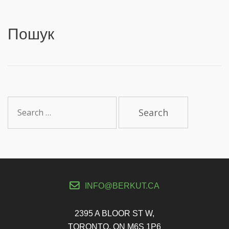
Пошук
S
e
a
r
c
h
f
INFO@BERKUT.CA
o
r
:
2395 A BLOOR ST W,
TORONTO, ON M6S 1P6