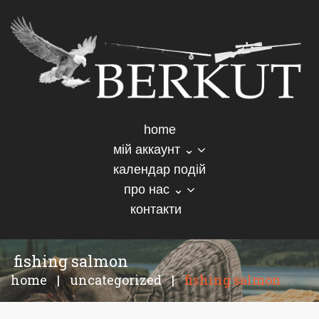
home
мій аккаунт ⌄
календар подій
про нас ⌄
контакти
fishing salmon
home
|
uncategorized
|
fishing salmon