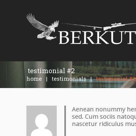
testimonial #2
home
|
testimonials
|
testimonial #2
Aenean nonummy hendr
sed. Cum sociis natoq
nascetur ridiculus mus