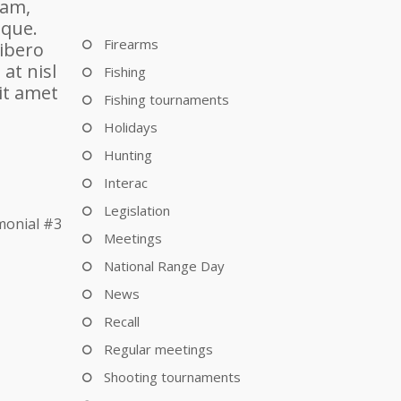
iam,
sque.
Firearms
libero
at nisl
Fishing
sit amet
Fishing tournaments
Holidays
Hunting
Interac
Legislation
monial #3
Meetings
National Range Day
News
Recall
Regular meetings
Shooting tournaments