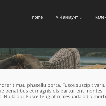
home
мій аккаунт ⌄
кале
erit mau phasellu porta. Fusce suscipit variu
ue penatibus et magnis dis parturient montes,
. Nulla dui. Fusce feugiat malesuada odio morb