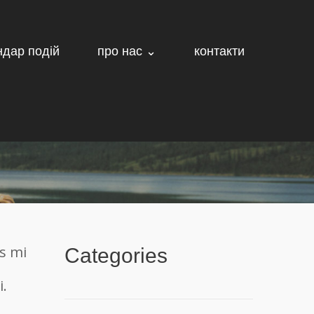
ндар подій
про нас ⌄
контакти
s mi
Categories
i.