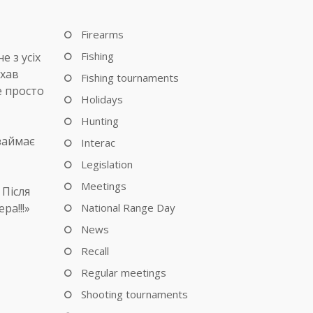
Firearms
Fishing
е з усіх
їхав
Fishing tournaments
е просто
Holidays
Hunting
 займає
Interac
Legislation
Meetings
 Після
ра!!!»
National Range Day
News
Recall
Regular meetings
Shooting tournaments