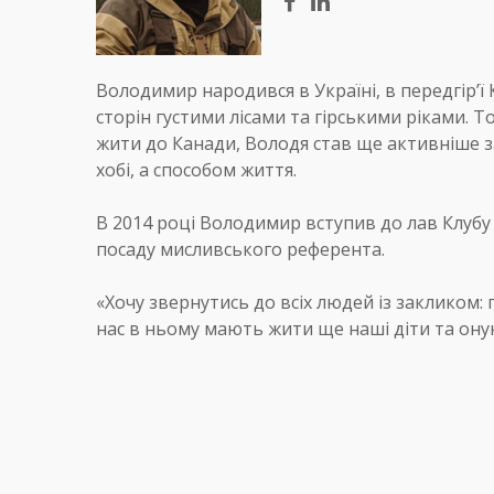
Володимир народився в Україні, в передгір’ї
сторін густими лісами та гірськими ріками. Т
жити до Канади, Володя став ще активніше 
хобі, а способом життя.
В 2014 році Володимир вступив до лав Клубу Б
посаду мисливського референта.
«Хочу звернутись до всіх людей із закликом
нас в ньому мають жити ще наші діти та онуки.