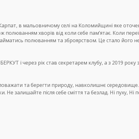
 Карпат, в мальовничому селі на Коломийщині яке оточен
ож полюванням хворів від коли себе пам’ятає. Коли пере
займатись полюванням та зброярством. Це стало його н
ЕРКУТ і через рік став секретарем клубу, а з 2019 року
: поважати та берегти природу, навколишнє середовище.
 Не залишайте після себе сміття та безлад. Ні пуху, Ні пе