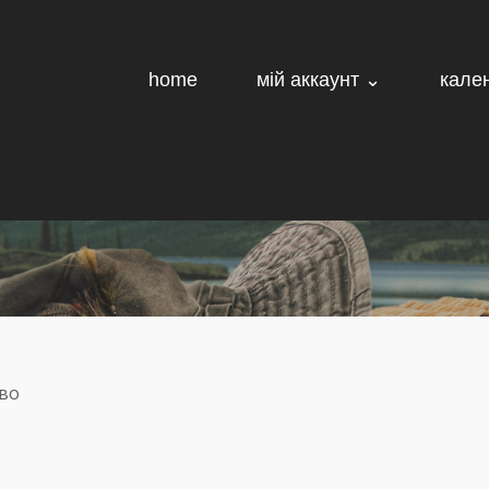
home
мій аккаунт ⌄
кале
тво