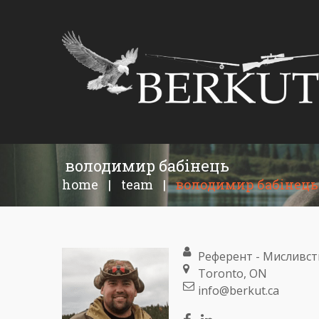
володимир бабінець
home
|
team
|
володимир бабінець
Референт - Мисливс
Toronto, ON
info@berkut.ca