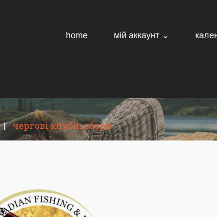
home
мій аккаунт ⌄
кале
|
чергові клубні збори