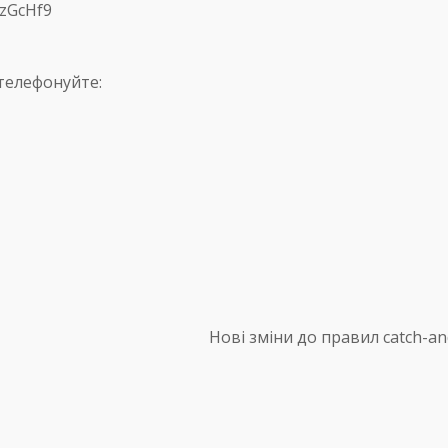
8zGcHf9
телефонуйте:
Нові зміни до правил catch-an