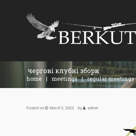
чергові клубні збори
home
|
meetings
|
regular meetings
Posted on
March 5, 2023
by
admin