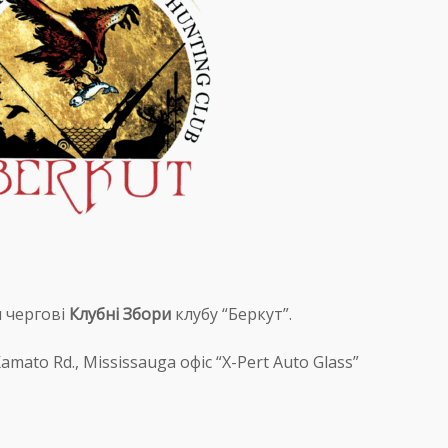
 чергові
Клубні Збори
клубу “Беркут”.
mato Rd., Mississauga офіс “X-Pert Auto Glass”