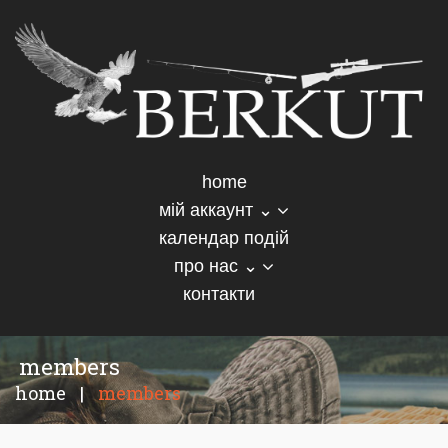
home
мій аккаунт ⌄
календар подій
про нас ⌄
контакти
members
home
|
members